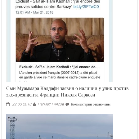
Сын Муаммара Каддафи заявил о наличии у улик против
экс-президента Франции Николя Саркози
Негмат Гиясов
к
22.03.2018
Комментарии
отключены
записи
Сын
Муаммара
Каддафи
заявил
о