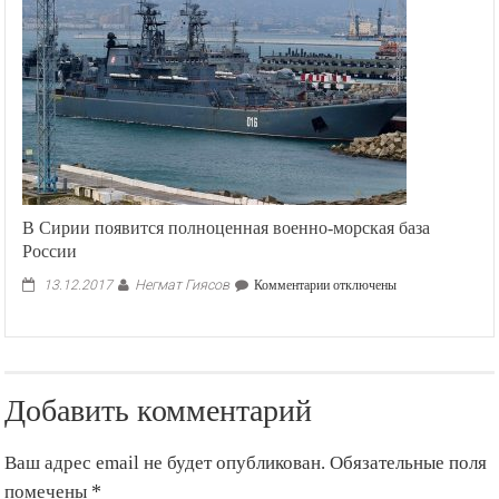
наличии
у
улик
против
экс-
президента
Франции
Николя
Саркози
В Сирии появится полноценная военно-морская база
России
Негмат Гиясов
к
13.12.2017
Комментарии
отключены
записи
В
Сирии
появится
полноценная
Добавить комментарий
военно-
морская
база
Ваш адрес email не будет опубликован.
Обязательные поля
России
помечены
*