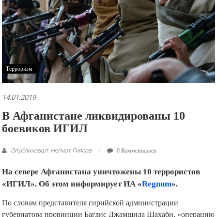
рекламные
ролики
и
презентации.
Терроризм
14.01.2019
В Афганистане ликвидированы 10
боевиков ИГИЛ
Опубликовал: Негмат Гиясов
0 Комментариев
На севере Афганистана уничтожены 10 террористов
«ИГИЛ». Об этом информирует ИА «
Regnum
».
По словам представителя сирийской администрации
губернатора провинции Багдис Джамшида Шахаби, «операцию