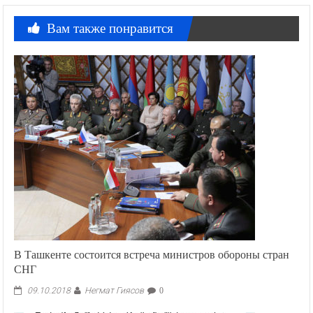
Вам также понравится
В Ташкенте состоится встреча министров обороны стран
СНГ
Негмат Гиясов
09.10.2018
0