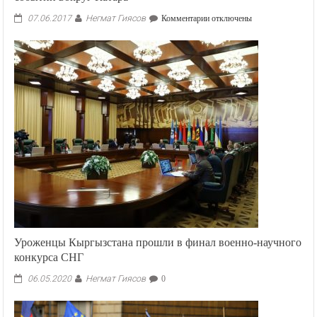
Негмат Гиясов
к
07.06.2017
Комментарии
отключены
записи
МИД
Кыргызстана
выразил
озабоченность
развитием
событий
вокруг
Катара
Уроженцы Кыргызстана прошли в финал военно-научного
конкурса СНГ
Негмат Гиясов
06.05.2020
0