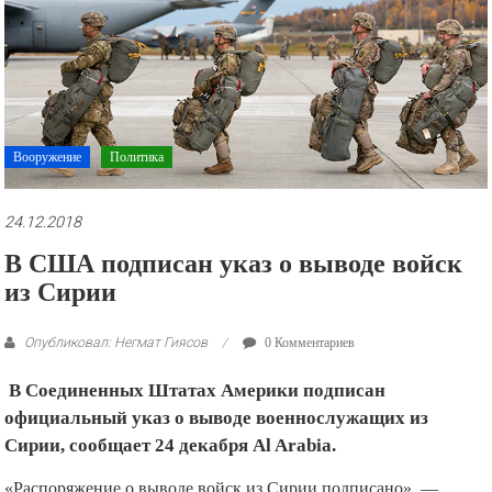
рекламные
ролики
и
презентации.
Вооружение
Политика
24.12.2018
В США подписан указ о выводе войск
из Сирии
Опубликовал: Негмат Гиясов
0 Комментариев
В Соединенных Штатах Америки подписан
официальный указ о выводе военнослужащих из
Сирии, сообщает 24 декабря Al Arabia.
«Распоряжение о выводе войск из Сирии подписано», —