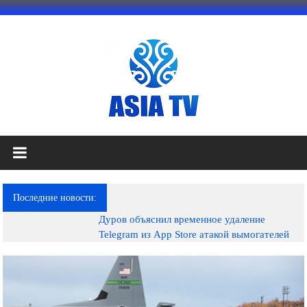
Перейти
к
содержимому
АЗИЯ
ТВ
это
Последние новости:
телеканал
Дуров объяснил временное удаление
высокого
Telegram из App Store атакой вымогателей
качества;
документальные
фильмы,
музыкальные
произведения,