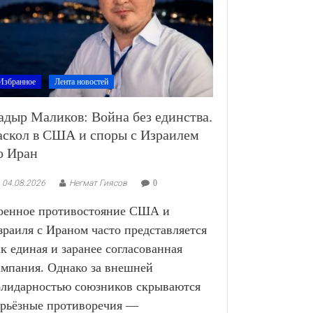
Избранное
Лента новостей
адыр Маликов: Война без единства.
аскол в США и споры с Израилем
о Иран
04.08.2026
Негмат Гиясов
0
оенное противостояние США и
зраиля с Ираном часто представляется
ак единая и заранее согласованная
ампания. Однако за внешней
олидарностью союзников скрываются
ерьёзные противоречия —