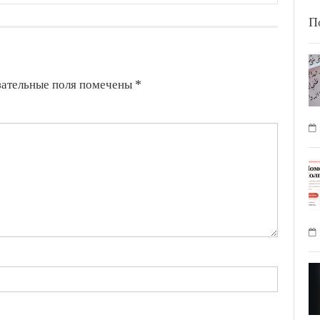
П
зательные поля помечены
*