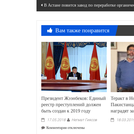
Навигация
В Астане повится завод по переработке органиче
по
записям
Вам также понравится
Президент Жээнбеков: Единый
Теракт в Н
реестр преступлений должен
Пакистанц
быть создан к 2019 году
наградят з
Негмат Гиясов
17.05.2018
18.03.201
к
Комментарии
отключены
записи