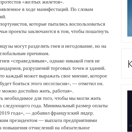
протестов «желтых жилетов».
оявленное в ходе манифестаций. По словам
ий.
портунистов, которые пытались воспользоваться
чьи проекты заключаются в том, чтобы пошатнуть
цузы могут разделить гнев и негодование, но на
о глобальным причинам.
 гнев «справедливым», однако никакой гнев не
андармов, разрушений торговых точек и зданий.
что каждый может выражать свое мнение, которое
 будет бояться этого несогласия», — отметил он.
е можно достойно жить, работая».
ть необходимое для того, чтобы мы могли жить
ала следующего года. Минимальный размер оплаты
с 2019 года», — добавил французский лидер.
ским президентом — выплата предприятиями
а повышения отчислений на обязательное