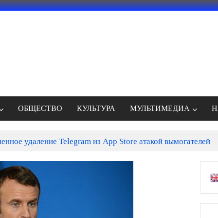
ОБЩЕСТВО
КУЛЬТУРА
МУЛЬТИМЕДИА
Н
енное удаление Telegram из App Store атакой вымогателей