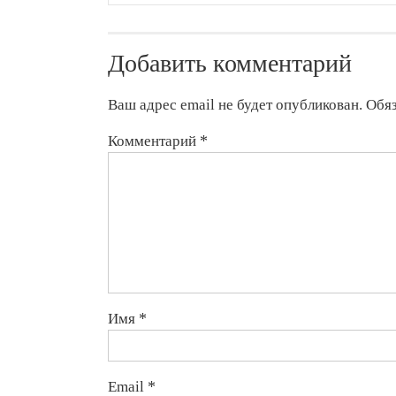
Президент
Жээнбеков:
Единый
Добавить комментарий
реестр
преступлений
должен
Ваш адрес email не будет опубликован.
Обя
быть
создан
Комментарий
*
к
2019
году
Имя
*
Email
*