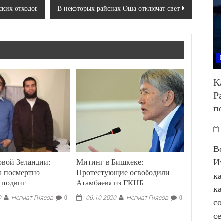
ских отходов
В некоторых районах Оша отключат свет
К
Р
п
В
овой Зеландии:
Митинг в Бишкеке:
И
а посмертно
Протестующие освободили
к
а подвиг
Атамбаева из ГКНБ
к
Негмат Гиясов
Негмат Гиясов
9
0
06.10.2020
0
с
с