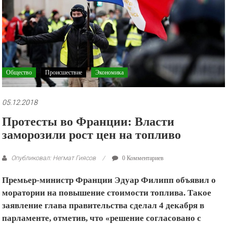
рекламные
ролики
и
презентации.
Общество
Происшествие
Экономика
05.12.2018
Протесты во Франции: Власти
заморозили рост цен на топливо
Опубликовал: Негмат Гиясов
0 Комментариев
Премьер-министр Франции Эдуар Филипп объявил о
моратории на повышение стоимости топлива. Такое
заявление глава правительства сделал 4 декабря в
парламенте, отметив, что «решение согласовано с