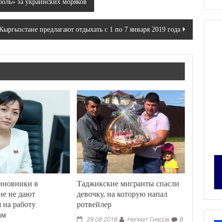
оль» за украинских моряков
Кыргызстане предлагают отдыхать с 1 по 7 января 2019 года
иновники в
Таджикские мигранты спасли
не не дают
девочку, на которую напал
 на работу
ротвейлер
ам
Негмат Гиясов
28.08.2018
0