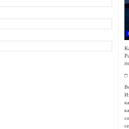
К
Р
п
В
И
к
к
с
с