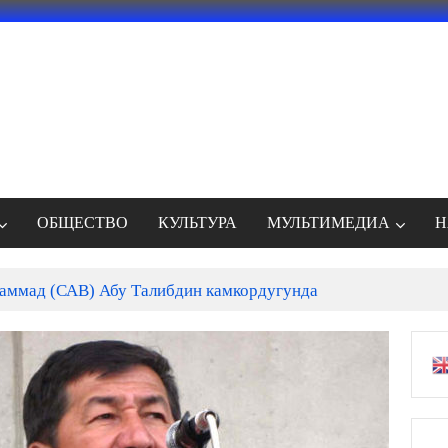
ОБЩЕСТВО
КУЛЬТУРА
МУЛЬТИМЕДИА
Н
ммад (САВ) Абу Талибдин камкордугунда