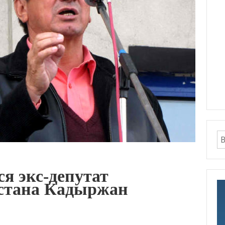
я экс-депутат
стана Кадыржан