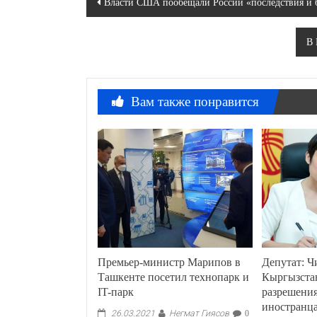
Власти США пообещали России «последствия и б
по
В 
записям
Вам также понравится
Премьер-министр Марипов в
Депутат: Ч
Ташкенте посетил технопарк и
Кыргызста
IT-парк
разрешения
иностранц
Негмат Гиясов
26.03.2021
0