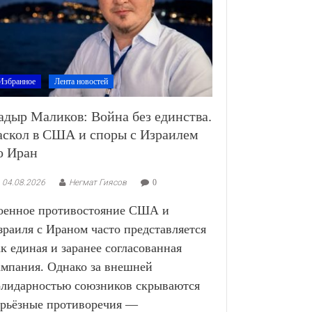
Избранное
Лента новостей
адыр Маликов: Война без единства.
аскол в США и споры с Израилем
о Иран
04.08.2026
Негмат Гиясов
0
оенное противостояние США и
зраиля с Ираном часто представляется
ак единая и заранее согласованная
ампания. Однако за внешней
олидарностью союзников скрываются
ерьёзные противоречия —