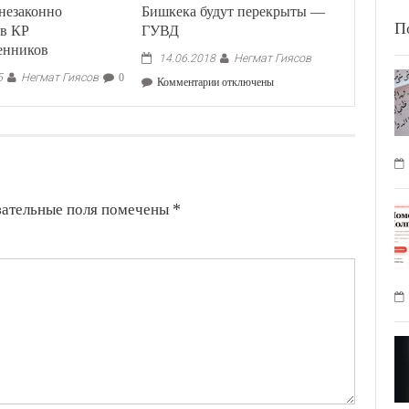
незаконно
Бишкека будут перекрыты —
П
 в КР
ГУВД
енников
Негмат Гиясов
14.06.2018
Негмат Гиясов
5
0
к
Комментарии
отключены
записи
В
день
Айт
намаза
ряд
улиц
зательные поля помечены
*
Бишкека
будут
перекрыты
—
ГУВД