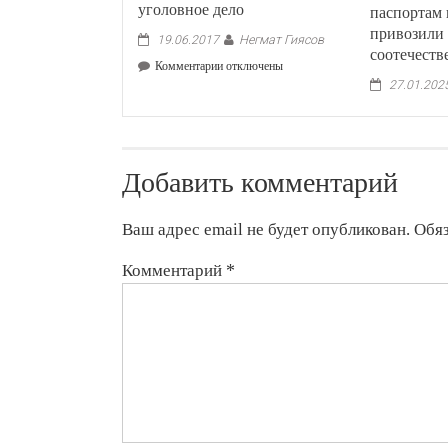
уголовное дело
паспортам 
привозили
Негмат Гиясов
19.06.2017
соотечеств
к
Комментарии
отключены
записи
27.01.202
Прокуратура:
В
отношении
мэра
Чолпон-
Добавить комментарий
Аты
возбуждено
Ваш адрес email не будет опубликован.
Обя
уголовное
дело
Комментарий
*