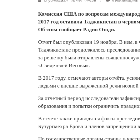
Опубликовал: Негмат Гиясов
0 Комментариев
Комиссия США по вопросам международно
2017 год оставила Таджикистан в черном
Об этом сообщает Радио Озоди.
Отчет был опубликован 19 ноября. В нем, в 
Таджикистане продолжилось преследование
за решетку были отправлены священнослужи
«Свидетелей Иеговы».
В 2017 году, отмечают авторы отчёта, усил
людьми с внешне выраженной религиозной 
За отчетный период исследователи зафикси
образования и попытки ограничить праздно
В отчете также приводятся факты преследо
Бузургмехра Ёрова и членов запрещенной 
Но государственные органы страны, в частн