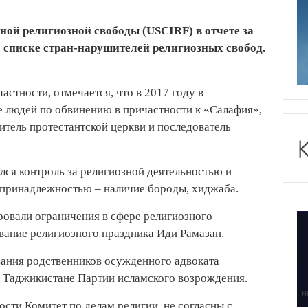
й религиозной свободы (USCIRF) в отчете за
 списке стран-нарушителей религиозных свобод.
частности, отмечается, что в 2017 году в
 людей по обвинению в причастности к «Салафия»,
тель протестантской церкви и последователь
ился контроль за религиозной деятельностью и
принадлежностью – наличие бороды, хиджаба.
ровали ограничения в сфере религиозного
вание религиозного праздника Иди Рамазан.
вания родственников осужденного адвоката
в Таджикистане Партии исламского возрождения.
ости Комитет по делам религии, не согласны с