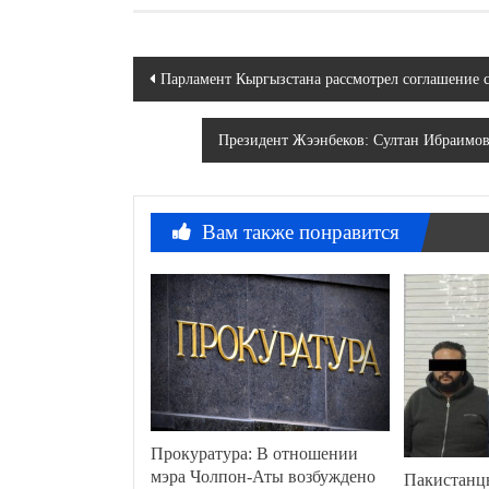
Навигация
Парламент Кыргызстана рассмотрел соглашение 
по
Президент Жээнбеков: Султан Ибраимов
записям
Вам также понравится
Прокуратура: В отношении
мэра Чолпон-Аты возбуждено
Пакистанц