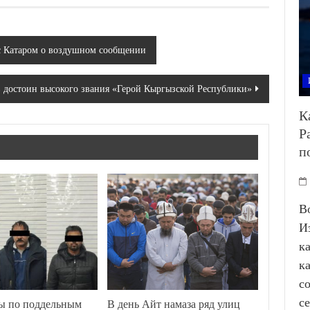
с Катаром о воздушном сообщении
 достоин высокого звания «Герой Кыргызской Республики»
К
Р
п
В
И
к
к
с
с
ы по поддельным
В день Айт намаза ряд улиц