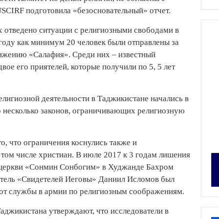
USCIRF подготовила «безосновательный» отчет.
ых отведено ситуации с религиозными свободами в
 году как минимум 20 человек были отправлены за
вижению «Салафия». Среди них – известный
ое его приятелей, которые получили по 5, 5 лет
елигиозной деятельности в Таджикистане начались в
то несколько законов, ограничивающих религиозную
то, что ограничения коснулись также и
том числе христиан. В июле 2017 к 3 годам лишения
 церкви «Сонмин Сонбогим» в Худжанде Бахром
ватель «Свидетелей Иеговы» Даниил Исломов был
з от службы в армии по религиозным соображениям.
Таджикистана утверждают, что исследователи в