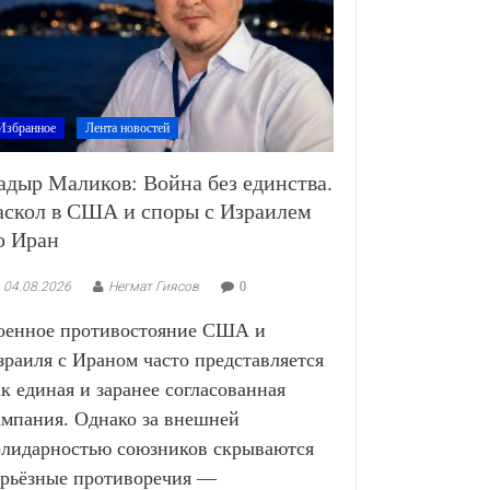
Избранное
Лента новостей
адыр Маликов: Война без единства.
аскол в США и споры с Израилем
о Иран
04.08.2026
Негмат Гиясов
0
оенное противостояние США и
зраиля с Ираном часто представляется
ак единая и заранее согласованная
ампания. Однако за внешней
олидарностью союзников скрываются
ерьёзные противоречия —