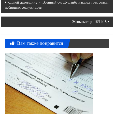
Навигация
«Долой дедовщину!»: Военный суд Душанбе наказал трех солдат
избивших сослуживцев
по
записям
Жанылыктар: 16/11/18
Вам также понравится