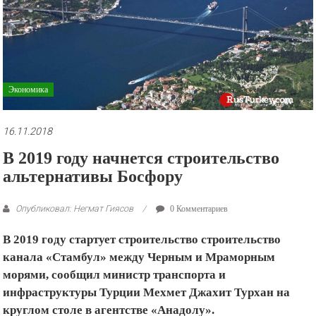
рекламные
ролики
и
презентации.
Экономика
16.11.2018
В 2019 году начнется строительство
альтернативы Босфору
Опубликовал: Негмат Гиясов
0 Комментариев
В 2019 году стартует строительство строительство
канала «Стамбул» между Черным и Мраморным
морями, сообщил министр транспорта и
инфраструктуры Турции Мехмет Джахит Турхан на
круглом столе в агентстве «Анадолу».