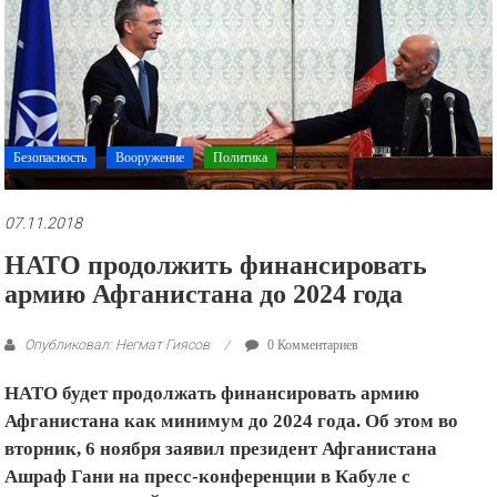
рекламные
ролики
и
презентации.
Безопасность
Вооружение
Политика
07.11.2018
НАТО продолжить финансировать
армию Афганистана до 2024 года
Опубликовал: Негмат Гиясов
0 Комментариев
НАТО будет продолжать финансировать армию
Афганистана как минимум до 2024 года. Об этом во
вторник, 6 ноября заявил президент Афганистана
Ашраф Гани на пресс-конференции в Кабуле с