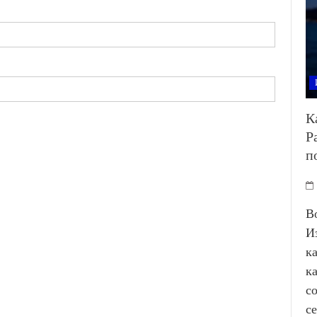
К
Р
п
В
И
к
к
с
с