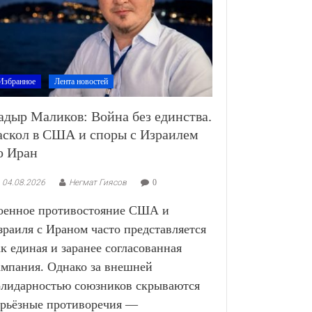
Избранное
Лента новостей
адыр Маликов: Война без единства.
аскол в США и споры с Израилем
о Иран
04.08.2026
Негмат Гиясов
0
оенное противостояние США и
зраиля с Ираном часто представляется
ак единая и заранее согласованная
ампания. Однако за внешней
олидарностью союзников скрываются
ерьёзные противоречия —