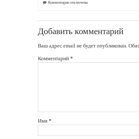
к
Комментарии
отключены
записи
Кыргызский
фильм
«Киноман»
Добавить комментарий
покажут
на
кинофестивале
Ваш адрес email не будет опубликован.
Обя
в
Гамбурге
Комментарий
*
Имя
*