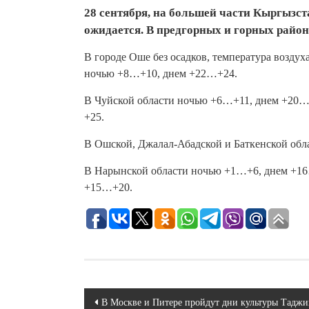
28 сентября, на большей части Кыргызст
ожидается. В предгорных и горных района
В городе Оше без осадков, температура возду
ночью +8…+10, днем +22…+24.
В Чуйской области ночью +6…+11, днем +20…
+25.
В Ошской, Джалал-Абадской и Баткенской об
В Нарынской области ночью +1…+6, днем +16
+15…+20.
Навигация
В Москве и Питере пройдут дни культуры Таджи