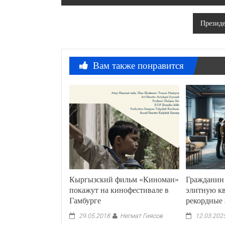
по
Президе
записям
Вам также понравится
Кыргызский фильм «Киноман»
Гражданин
покажут на кинофестивале в
элитную кв
Гамбурге
рекордные 
Негмат Гиясов
29.05.2018
12.03.202