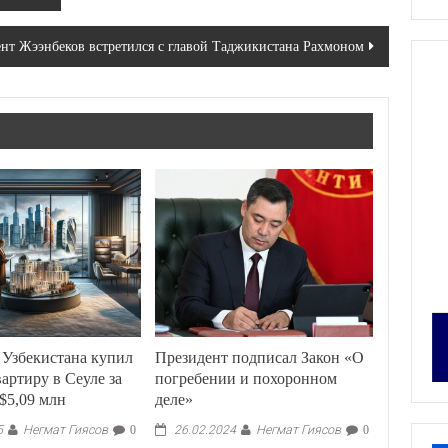
нт Жээнбеков встретился с главой Таджикистана Рахмоном
 Узбекистана купил
Президент подписал Закон «О
артиру в Сеуле за
погребении и похоронном
$5,09 млн
деле»
Негмат Гиясов
Негмат Гиясов
5
0
26.02.2024
0