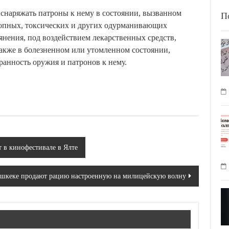
, снаряжать патроны к нему в состоянии, вызванном
П
ропных, токсических и других одурманивающих
ьянения, под воздействием лекарственных средств,
акже в болезненном или утомленном состоянии,
ранность оружия и патронов к нему.
 в кинофестивале в Ялте
шкеке продают рацию настроенную на милицейскую волну