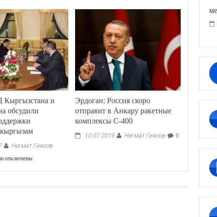
ме
 Кыргызстана и
Эрдоган: Россия скоро
на обсудили
отправит в Анкару ракетные
поддержки
комплексы С-400
 кыргызам
Негмат Гиясов
10.07.2019
0
Негмат Гиясов
7
к
ии
отключены
записи
Главы
МИД
Кыргызстана
и
Афганистана