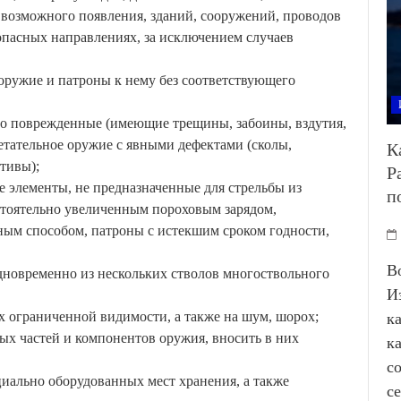
 возможного появления, зданий, сооружений, проводов
 опасных направлениях, за исключением случаев
ь оружие и патроны к нему без соответствующего
ибо поврежденные (имеющие трещины, забоины, вздутия,
етательное оружие с явными дефектами (сколы,
К
тивы);
Р
 элементы, не предназначенные для стрельбы из
п
стоятельно увеличенным пороховым зарядом,
ым способом, патроны с истекшим сроком годности,
В
дновременно из нескольких стволов многоствольного
И
ях ограниченной видимости, а также на шум, шорох;
к
ных частей и компонентов оружия, вносить в них
к
с
циально оборудованных мест хранения, а также
с