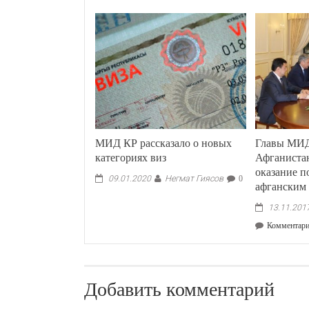
МИД КР рассказало о новых
Главы МИД
категориях виз
Афганиста
оказание 
Негмат Гиясов
09.01.2020
0
афганским
13.11.201
Комментар
Добавить комментарий