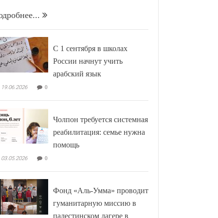
одробнее...
С 1 сентября в школах
России начнут учить
арабский язык
19.06.2026
0
Чолпон требуется системная
реабилитация: семье нужна
помощь
03.05.2026
0
Фонд «Аль-Умма» проводит
гуманитарную миссию в
палестинском лагере в