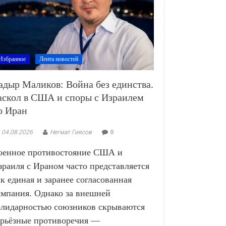
Избранное
Лента новостей
адыр Маликов: Война без единства.
аскол в США и споры с Израилем
о Иран
04.08.2026
Негмат Гиясов
0
оенное противостояние США и
зраиля с Ираном часто представляется
ак единая и заранее согласованная
ампания. Однако за внешней
олидарностью союзников скрываются
ерьёзные противоречия —