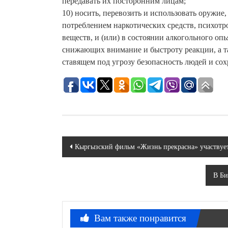
передавать их посторонним лицам;
10) носить, перевозить и использовать оружие
потреблением наркотических средств, психот
веществ, и (или) в состоянии алкогольного оп
снижающих внимание и быстроту реакции, а т
ставящем под угрозу безопасность людей и сох
Навигация
Кыргызский фильм «Жизнь прекрасна» участвует
по
В Би
записям
Вам также понравится