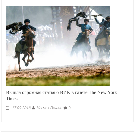
записи
В
Бишкеке
приготовят
тонну
бешбармака
Вышла огромная статья о ВИК в газете The New York
Times
Негмат Гиясов
17.09.2018
0