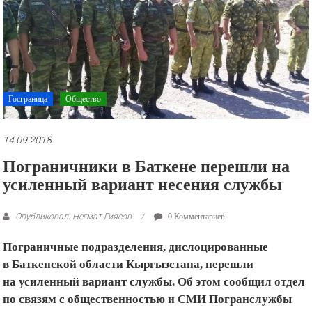
рекламные
ролики
и
презентации.
Госграница
Общество
14.09.2018
Пограничники в Баткене перешли на
усиленный вариант несения службы
Опубликовал: Негмат Гиясов
0 Комментариев
Пограничные подразделения, дислоцированные
в Баткенской области Кыргызстана, перешли
на усиленный вариант службы. Об этом сообщил отдел
по связям с общественностью и СМИ Погранслужбы