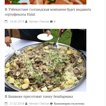
В Узбекистане голландская компания будет выдавать
сертификаты Halal
Негмат Гиясов
14.06.2019
0
В Бишкеке приготовят тонну бешбармака
Негмат Гиясов
к
21.02.2018
Комментарии
отключены