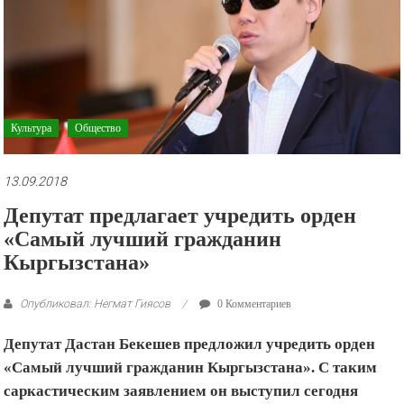
рекламные
ролики
и
презентации.
Культура
Общество
13.09.2018
Депутат предлагает учредить орден
«Самый лучший гражданин
Кыргызстана»
Опубликовал: Негмат Гиясов
0 Комментариев
Депутат Дастан Бекешев предложил учредить орден
«Самый лучший гражданин Кыргызстана». С таким
саркастическим заявлением он выступил сегодня