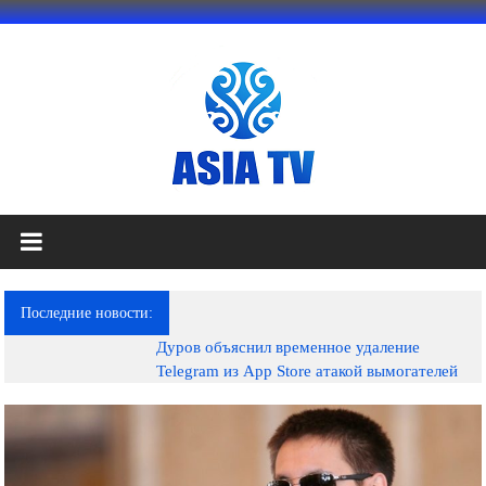
Перейти
к
содержимому
АЗИЯ
ТВ
это
Последние новости:
телеканал
Дуров объяснил временное удаление
высокого
Telegram из App Store атакой вымогателей
качества;
документальные
фильмы,
музыкальные
произведения,