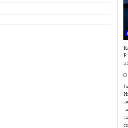
К
Р
п
В
И
к
к
с
с