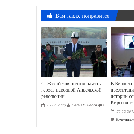
Вам также понравится
С. Жээнбеков почтил память
В Бишкеке
героев народной Апрельской
презентац
революции
истории со
Киргизии»
Негмат Гиясов
07.04.2020
0
21.12.201
Комментар