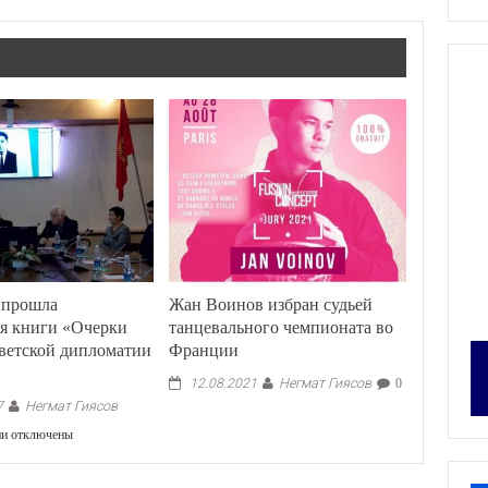
 прошла
Жан Воинов избран судьей
ия книги «Очерки
танцевального чемпионата во
ветской дипломатии
Франции
Негмат Гиясов
12.08.2021
0
Негмат Гиясов
7
к
ии
отключены
записи
В