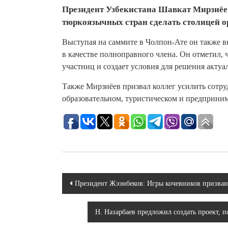
Президент Узбекистана Шавкат Мирзиёе
тюркоязычных стран сделать столицей о
Выступая на саммите в Чолпон-Ате он также в
в качестве полноправного члена. Он отметил, 
участниц и создает условия для решения акту
Также Мирзиёев призвал коллег усилить сотру
образовательном, туристическом и предприни
Навигация
Президент Жээнбеков: Игры кочевников призван
по
Н. Назарбаев предложил создать проект,
записям