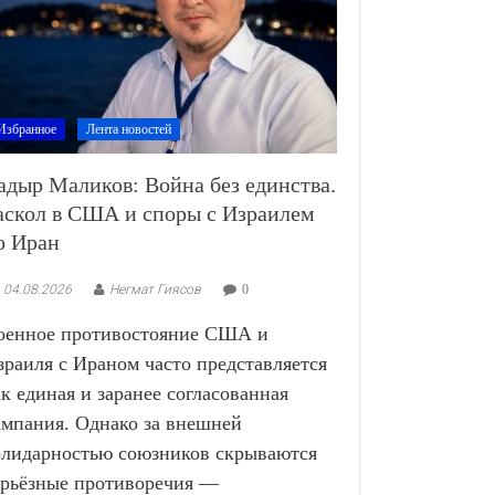
Избранное
Лента новостей
адыр Маликов: Война без единства.
аскол в США и споры с Израилем
о Иран
04.08.2026
Негмат Гиясов
0
оенное противостояние США и
зраиля с Ираном часто представляется
ак единая и заранее согласованная
ампания. Однако за внешней
олидарностью союзников скрываются
ерьёзные противоречия —