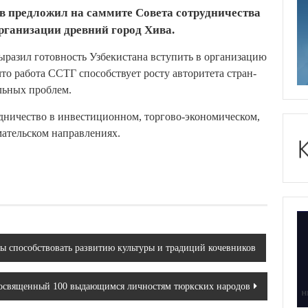
в предложил на саммите Совета сотрудничества
рганизации древний город Хива.
ыразил готовность Узбекистана вступить в организацию
что работа ССТГ способствует росту авторитета стран-
альных проблем.
дничество в инвестиционном, торгово-экономическом,
мательском направлениях.
ы способствовать развитию культуры и традиций кочевников
 посвященный 100 выдающимся личностям тюркских народов