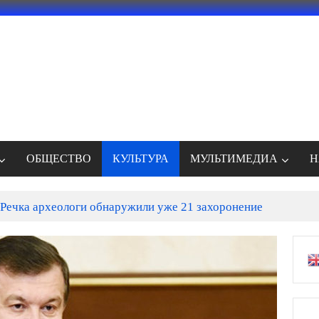
ОБЩЕСТВО
КУЛЬТУРА
МУЛЬТИМЕДИА
Н
Речка археологи обнаружили уже 21 захоронение