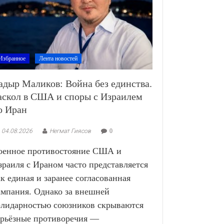
Избранное
Лента новостей
адыр Маликов: Война без единства.
аскол в США и споры с Израилем
о Иран
04.08.2026
Негмат Гиясов
0
оенное противостояние США и
зраиля с Ираном часто представляется
ак единая и заранее согласованная
ампания. Однако за внешней
олидарностью союзников скрываются
ерьёзные противоречия —