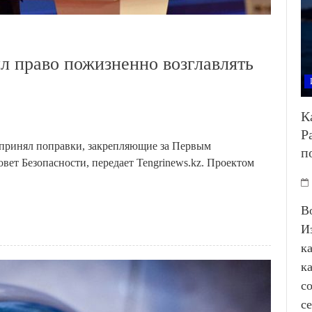
л право пожизненно возглавлять
К
Р
 принял поправки, закрепляющие за Первым
п
вет Безопасности, передает Tengrinews.kz. Проектом
В
И
к
к
с
с