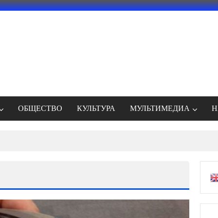
ОБЩЕСТВО
КУЛЬТУРА
МУЛЬТИМЕДИА
Н
енное удаление Telegram из App Store атакой вымогателей