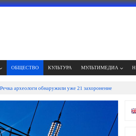
ОБЩЕСТВО
КУЛЬТУРА
МУЛЬТИМЕДИА
Н
Речка археологи обнаружили уже 21 захоронение