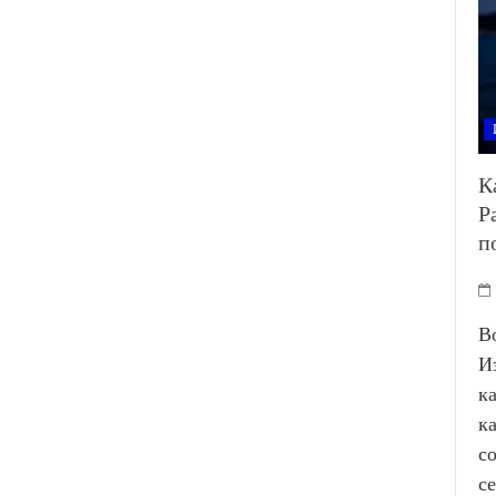
К
Р
п
В
И
к
к
с
с