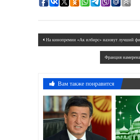
Навигация
На кинопремии «Ак илбирс» назовут лучший ф
по
Франция намерена 
записям
Вам также понравится