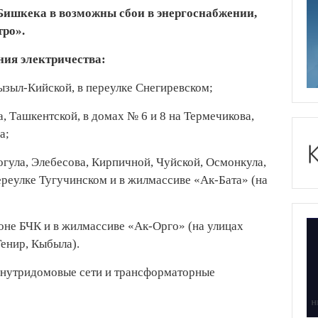
х Бишкека в возможны сбои в энергоснабжении,
ро».
ния электричества:
ызыл-Кийской, в переулке Снегиревском;
, Ташкентской, в домах № 6 и 8 на Термечикова,
а;
тогула, Элебесова, Кирпичной, Чуйской, Осмонкула,
ереулке Тугучинском и в жилмассиве «Ак-Бата» (на
йоне БЧК и в жилмассиве «Ак-Орго» (на улицах
Тенир, Кыбыла).
внутридомовые сети и трансформаторные