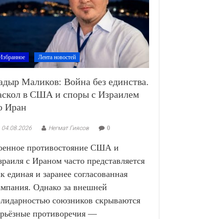
Избранное
Лента новостей
адыр Маликов: Война без единства.
аскол в США и споры с Израилем
о Иран
04.08.2026
Негмат Гиясов
0
оенное противостояние США и
зраиля с Ираном часто представляется
ак единая и заранее согласованная
ампания. Однако за внешней
олидарностью союзников скрываются
ерьёзные противоречия —