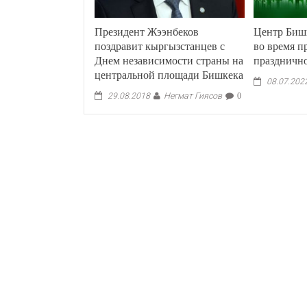
Президент Жээнбеков
Центр Бишк
поздравит кыргызстанцев с
во время п
Днем независимости страны на
празднично
центральной площади Бишкека
08.07.202
Негмат Гиясов
29.08.2018
0