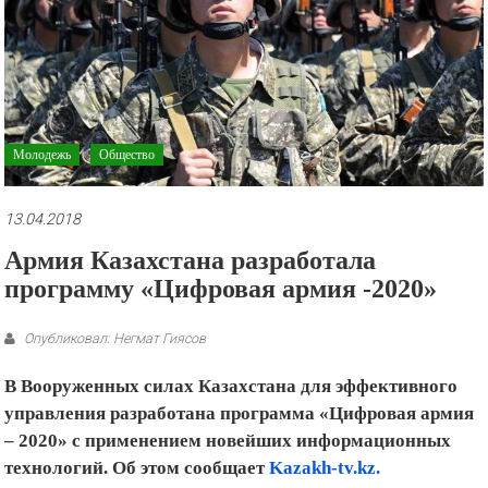
рекламные
ролики
и
презентации.
Молодежь
Общество
13.04.2018
Армия Казахстана разработала
программу «Цифровая армия -2020»
Опубликовал: Негмат Гиясов
В Вооруженных силах Казахстана для эффективного
управления разработана программа «Цифровая армия
– 2020» с применением новейших информационных
технологий. Об этом сообщает
Kazakh-tv.kz.