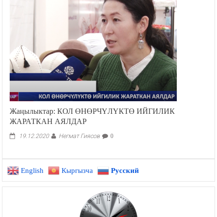
Жаңылыктар: КОЛ ӨНӨРЧҮЛҮКТӨ ИЙГИЛИК
ЖАРАТКАН АЯЛДАР
Негмат Гиясов
19.12.2020
0
English
Кыргызча
Русский