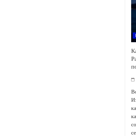
К
Р
п
В
И
к
к
с
с