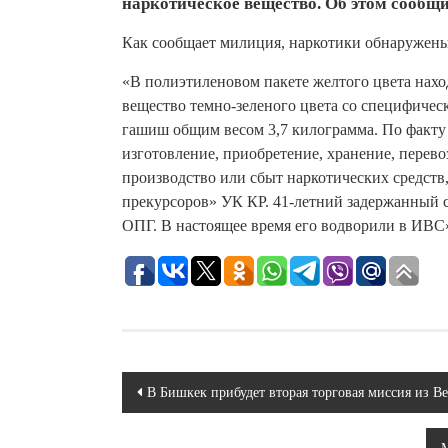
наркотическое вещество. Об этом сообщ
Как сообщает милиция, наркотики обнаружены
«В полиэтиленовом пакете желтого цвета нахо
вещество темно-зеленого цвета со специфическ
гашиш общим весом 3,7 килограмма. По факту 
изготовление, приобретение, хранение, перево
производство или сбыт наркотических средств
прекурсоров» УК КР. 41-летний задержанный 
ОПГ. В настоящее время его водворили в ИВС
Навигация
В Бишкек прибудет вторая торговая миссия из В
по