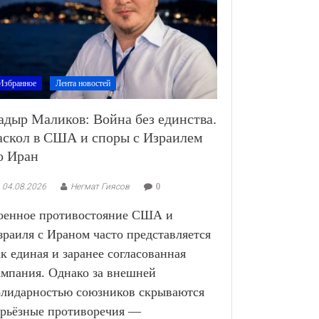
Избранное
Лента новостей
адыр Маликов: Война без единства.
аскол в США и споры с Израилем
о Иран
04.08.2026
Негмат Гиясов
0
оенное противостояние США и
зраиля с Ираном часто представляется
ак единая и заранее согласованная
ампания. Однако за внешней
олидарностью союзников скрываются
ерьёзные противоречия —