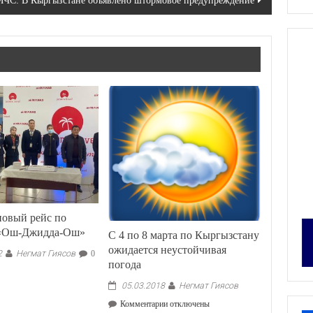
ЧС: В Кыргызстане объявлено штормовое предупреждение
новый рейс по
 «Ош-Джидда-Ош»
С 4 по 8 марта по Кыргызстану
ожидается неустойчивая
Негмат Гиясов
2
0
погода
Негмат Гиясов
05.03.2018
к
Комментарии
отключены