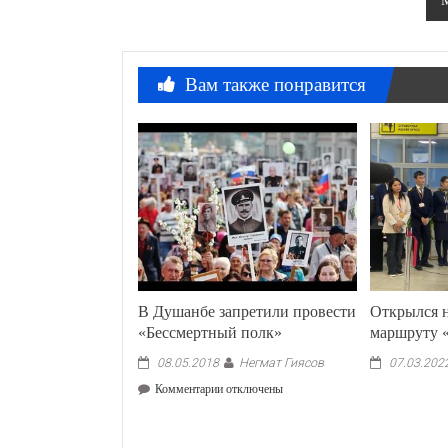
М
записям
Вам также понравится
В Душанбе запретили провести
Открылся 
«Бессмертный полк»
маршруту
Негмат Гиясов
08.05.2018
07.03.202
к
Комментарии
отключены
записи
В
Душанбе