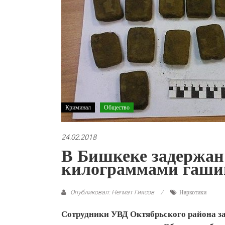
Криминал
Общество
24.02.2018
В Бишкеке задержан
килограммами гаш
Опубликовал: Негмат Гиясов
Наркотики
Сотрудники УВД Октябрьского района за