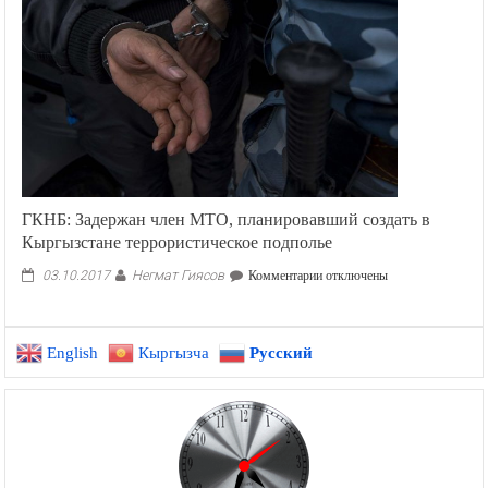
ГКНБ: Задержан член МТО, планировавший создать в
Кыргызстане террористическое подполье
Негмат Гиясов
к
03.10.2017
Комментарии
отключены
записи
ГКНБ:
Задержан
English
Кыргызча
Русский
член
МТО,
планировавший
создать
в
Кыргызстане
террористическое