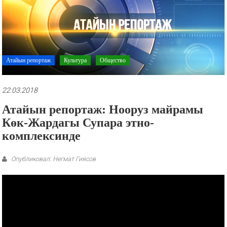
рекламные
ролики
и
презентации.
Атайын репортаж
Культура
Общество
22.03.2018
Атайын репортаж: Нооруз майрамы
Көк-Жардагы Супара этно-
комплексинде
Опубликовал: Негмат Гиясов