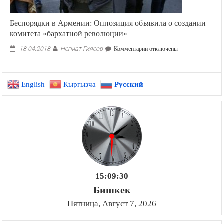
Беспорядки в Армении: Оппозиция объявила о создании
комитета «бархатной революции»
Негмат Гиясов
к
18.04.2018
Комментарии
отключены
записи
Беспорядки
в
English
Кыргызча
Русский
Армении:
Оппозиция
объявила
о
создании
комитета
«бархатной
революции»
15:09:31
Бишкек
Пятница, Август 7, 2026