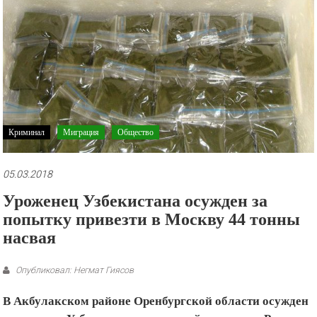
рекламные
ролики
и
презентации.
Криминал
Миграция
Общество
05.03.2018
Уроженец Узбекистана осужден за
попытку привезти в Москву 44 тонны
насвая
Опубликовал: Негмат Гиясов
В Акбулакском районе Оренбургской области осужден