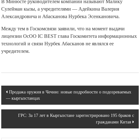
В Минюсте руководителем компании называют Малику
Сулейман кызы, а учредителями — Адейкина Валерия
Александровича и Абасканова Нурбека Эсенкановича.
Между тем в Госкомсвязи заявили, что на момент выдачи
лицензии ОсОО IC BEST глава Госкомитета информационных
технологий и связи Нурбек Абасканов не являлся ее
учредителем.
Навигация
Продажа оружия в Чечню: новые подробности о подозреваемых
— кыргызстанцах
по
записям
ГРС: За 17 лет в Кыргызстане зарегистрировано 195 браков с
гражданами Китая