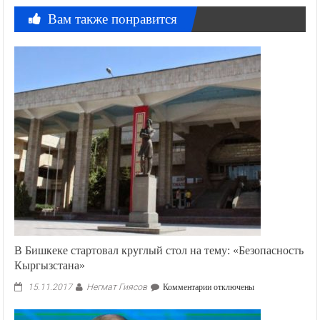
Вам также понравится
В Бишкеке стартовал круглый стол на тему: «Безопасность
Кыргызстана»
Негмат Гиясов
к
15.11.2017
Комментарии
отключены
записи
В