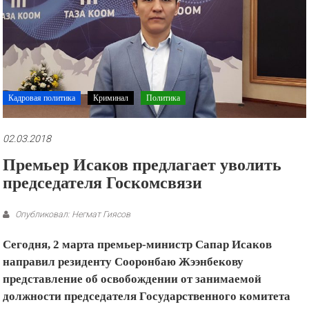
рекламные
ролики
и
презентации.
Кадровая политика
Криминал
Политика
02.03.2018
Премьер Исаков предлагает уволить
председателя Госкомсвязи
Опубликовал: Негмат Гиясов
Сегодня, 2 марта премьер-министр Сапар Исаков
направил резиденту Сооронбаю Жээнбекову
представление об освобождении от занимаемой
должности председателя Государственного комитета