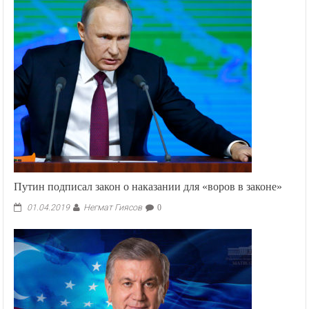
Бишкеке
стартовал
круглый
стол
на
тему:
«Безопасность
Кыргызстана»
Путин подписал закон о наказании для «воров в законе»
Негмат Гиясов
01.04.2019
0