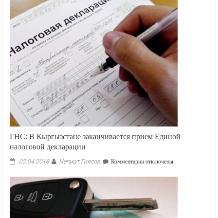
ГНС: В Кыргызстане заканчивается прием Единой
налоговой декларации
Негмат Гиясов
к
02.04.2018
Комментарии
отключены
записи
ГНС:
В
Кыргызстане
заканчивается
прием