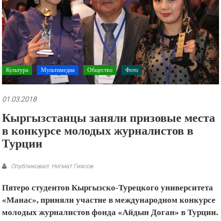
рекламные
ролики
и
презентации.
Культура
Мультимедиа
Общество
Фото
01.03.2018
Кыргызстанцы заняли призовые места
в конкурсе молодых журналистов в
Турции
Опубликовал: Негмат Гиясов
Пятеро студентов Кыргызско-Турецкого университета
«Манас», приняли участие в международном конкурсе
молодых журналистов фонда «Айдын Доган» в Турции.