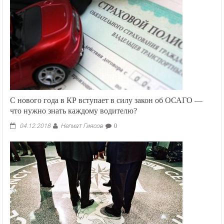
Единой
налоговой
декларации
С нового года в КР вступает в силу закон об ОСАГО —
что нужно знать каждому водителю?
Негмат Гиясов
04.12.2018
0